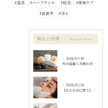
#温活
#ハーブテント
#妊活
#産後ケア
#岩倉市
#冷え
最近の投稿
Recent Posts
2026/07/26
外の猛暑と冷房の冷えに…夏の「寒暖差疲労」を温活ケアでリセット🌿岩倉市LANA
2026/07/16
【大人のお口育て】「顔が大きくなった？」と感じたら始めたい、岩倉市歯科衛生士による口元ゆるめケア