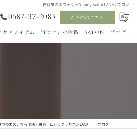
岩倉市のエステならBeauty salon LANA | ブログ
0587-37-2083
ご予約はこちら
たケアアイテム
当サロンの特徴
SALON
ブログ
温活
ホットストーン
フェイシャルエステ
リンパ
お口育て
倉市のエステなら温活・肌育・口元リフレサロンLANA
ブログ