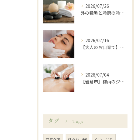
2026/07/26
外の猛暑と冷房の冷えに…夏の「寒暖差疲労」を温活ケアでリセット🌿岩倉市LANA
2026/07/16
【大人のお口育て】「顔が大きくなった？」と感じたら始めたい、岩倉市歯科衛生士による口元ゆるめケア
2026/07/04
【岩倉市】梅雨のジメジメや暑さで乱れがちな自律神経を整えてみませんか？
タグ
Tags
ママケア
ほうれい線
くいしばり