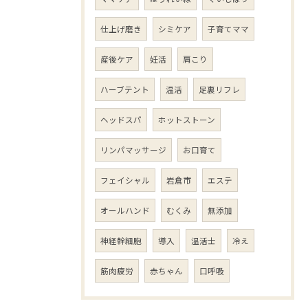
仕上げ磨き
シミケア
子育てママ
産後ケア
妊活
肩こり
ハーブテント
温活
足裏リフレ
ヘッドスパ
ホットストーン
リンパマッサージ
お口育て
フェイシャル
岩倉市
エステ
オールハンド
むくみ
無添加
神経幹細胞
導入
温活士
冷え
筋肉疲労
赤ちゃん
口呼吸