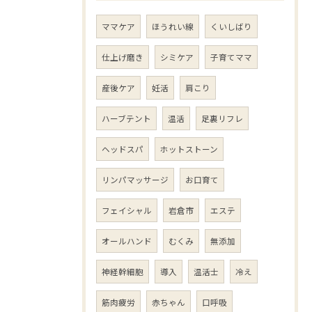
ママケア
ほうれい線
くいしばり
仕上げ磨き
シミケア
子育てママ
産後ケア
妊活
肩こり
ハーブテント
温活
足裏リフレ
ヘッドスパ
ホットストーン
リンパマッサージ
お口育て
フェイシャル
岩倉市
エステ
オールハンド
むくみ
無添加
神経幹細胞
導入
温活士
冷え
筋肉疲労
赤ちゃん
口呼吸