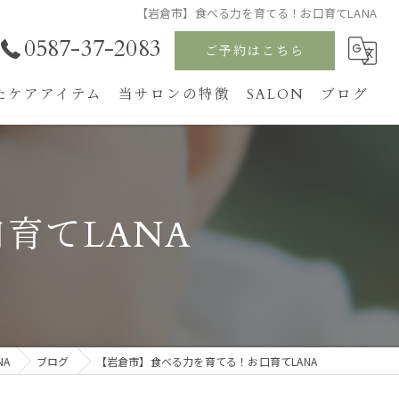
【岩倉市】食べる力を育てる！お口育てLANA
0587-37-2083
ご予約はこちら
たケアアイテム
当サロンの特徴
SALON
ブログ
温活
ホットストーン
育てLANA
フェイシャルエステ
リンパ
お口育て
A
ブログ
【岩倉市】食べる力を育てる！お口育てLANA