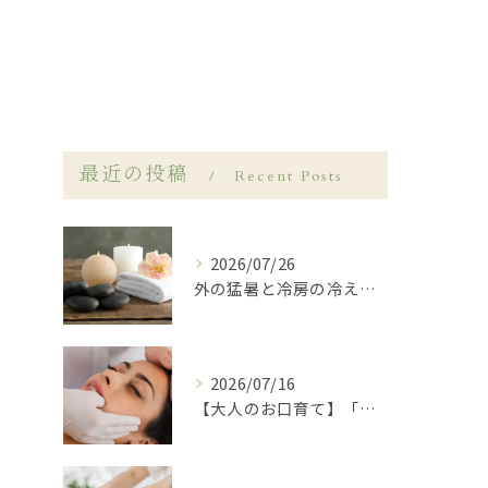
最近の投稿
Recent Posts
2026/07/26
外の猛暑と冷房の冷えに…夏の「寒暖差疲労」を温活ケアでリセット🌿岩倉市LANA
2026/07/16
【大人のお口育て】「顔が大きくなった？」と感じたら始めたい、岩倉市歯科衛生士による口元ゆるめケア