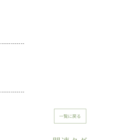
-------------
-------------
一覧に戻る