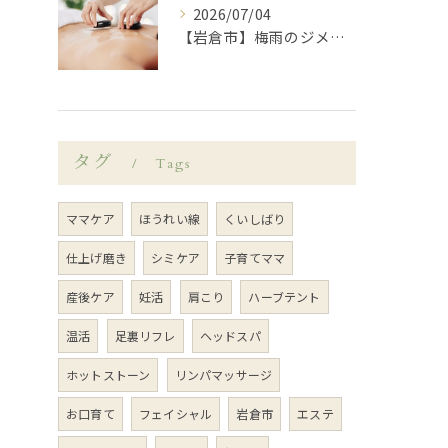
2026/07/04
【岩倉市】梅雨のジメジメや暑さで乱れがちな自律神経を整えてみませんか？
タグ
Tags
ママケア
ほうれい線
くいしばり
仕上げ磨き
シミケア
子育てママ
産後ケア
妊活
肩こり
ハーブテント
温活
足裏リフレ
ヘッドスパ
ホットストーン
リンパマッサージ
お口育て
フェイシャル
岩倉市
エステ