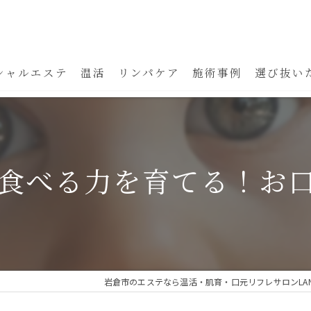
シャルエステ
温活
リンパケア
施術事例
選び抜い
食べる力を育てる！お口
岩倉市のエステなら温活・肌育・口元リフレサロンLAN