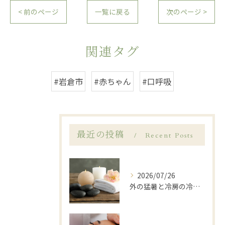
< 前のページ
一覧に戻る
次のページ >
関連タグ
#岩倉市
#赤ちゃん
#口呼吸
最近の投稿
Recent Posts
2026/07/26
外の猛暑と冷房の冷えに…夏の「寒暖差疲労」を温活ケアでリセット🌿岩倉市LANA