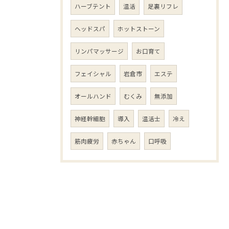
ハーブテント
温活
足裏リフレ
ヘッドスパ
ホットストーン
リンパマッサージ
お口育て
フェイシャル
岩倉市
エステ
オールハンド
むくみ
無添加
神経幹細胞
導入
温活士
冷え
筋肉疲労
赤ちゃん
口呼吸